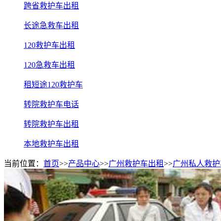
跨省救护车出租
长途急救车出租
120救护车出租
120急救车出租
租短途120救护车
转院救护车电话
转院救护车出租
本地救护车出租
当前位置：
首页
>>
产品中心
>>
广州救护车出租
>>
广州私人救护