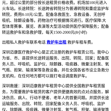
元，超过公里的部分按长途租赁价格收费。机场加100元进入
火车站。长途转院：长途跨省转院分为普通转院和重症监护车
转院，费用8-10元/公里。配备急救医生、急救设备、无创呼
吸机、除颤设备等。药物治疗可根据情况进行。医疗保障:大
型体育赛事、展览、表演等大型活动提供医疗保障服务；配备
转运救护车和急救护理，每天1500-2000元(8小时)
出租私人救护车联系电话
救护车出租
救护车租车费。
深圳迈康医疗救护中心是正式注册的救护车租赁公司。我中心
为省、市、县提供长途转运服务、出院、转院、回家；配备医
务人员、呼吸机、监护仪、除颤器、吸痰器、微量注射泵、氧
气瓶、担架、输液架等急救设备。并在全国各省市设立急救分
支机构，在任何地方都可以拨打电话调度救护车。
深圳救援：深圳迈康救护车租赁中心提供全国救护车租赁服
务，为需要救护车租赁的客户提供便捷高效的点对点服务，解
决伤员、病人、行动不便者、老年人的首要问题。并提供长途
运输服务、出院、转院、回家配备义务人员、呼吸机、监护
仪、除颤器、吸痰器、微量注射泵、氧气瓶、担架、输液架等