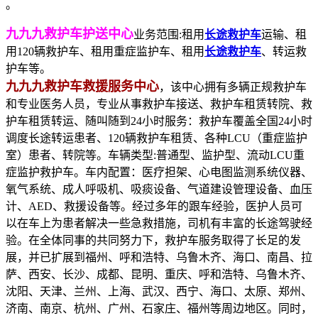
。
九九九救护车护送中心
业务范围:租用
长途救护车
运输、租
用120辆救护车、租用重症监护车、租用
长途救护车
、转运救
护车等。
九九九救护车救援服务中心
，该中心拥有多辆正规救护车
和专业医务人员，专业从事救护车接送、救护车租赁转院、救
护车租赁转运、随叫随到24小时服务：救护车覆盖全国24小时
调度长途转运患者、120辆救护车租赁、各种LCU（重症监护
室）患者、转院等。车辆类型:普通型、监护型、流动LCU重
症监护救护车。车内配置：医疗担架、心电图监测系统仪器、
氧气系统、成人呼吸机、吸痰设备、气道建设管理设备、血压
计、AED、救援设备等。经过多年的跟车经验，医护人员可
以在车上为患者解决一些急救措施，司机有丰富的长途驾驶经
验。在全体同事的共同努力下，救护车服务取得了长足的发
展，并已扩展到福州、呼和浩特、乌鲁木齐、海口、南昌、拉
萨、西安、长沙、成都、昆明、重庆、呼和浩特、乌鲁木齐、
沈阳、天津、兰州、上海、武汉、西宁、海口、太原、郑州、
济南、南京、杭州、广州、石家庄、福州等周边地区。同时，