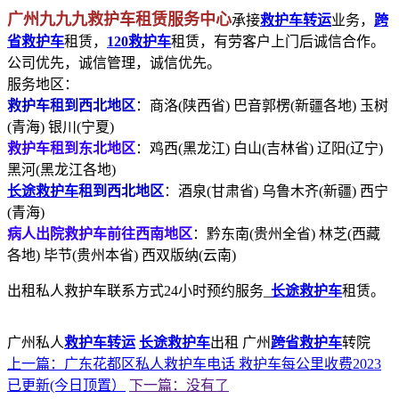
广州九九九救护车租赁服务中心
承接
救护车转运
业务，
跨
省救护车
租赁，
120救护车
租赁，有劳客户上门后诚信合作。
公司优先，诚信管理，诚信优先。
服务地区：
救护车租到西北地区
：商洛(陕西省) 巴音郭楞(新疆各地) 玉树
(青海) 银川(宁夏)
救护车租到东北地区
：鸡西(黑龙江) 白山(吉林省) 辽阳(辽宁)
黑河(黑龙江各地)
长途救护车
租到西北地区
：酒泉(甘肃省) 乌鲁木齐(新疆) 西宁
(青海)
病人出院救护车前往西南地区
：黔东南(贵州全省) 林芝(西藏
各地) 毕节(贵州本省) 西双版纳(云南)
出租私人救护车联系方式24小时预约服务_
长途救护车
租赁。
广州私人
救护车转运
长途救护车
出租 广州
跨省救护车
转院
上一篇：广东花都区私人救护车电话 救护车每公里收费2023
已更新(今日顶置）
下一篇：没有了